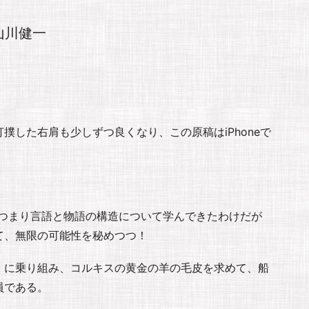
山川健一
撲した右肩も少しずつ良くなり、この原稿はiPhoneで
─つまり言語と物語の構造について学んできたわけだが
て、無限の可能性を秘めつつ！
）に乗り組み、コルキスの黄金の羊の毛皮を求めて、船
員である。