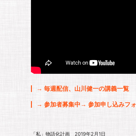
→ 毎週配信、山川健一の講義一覧
→ 参加者募集中→ 参加申し込みフ
「私」物語化計画 2019年2月1日