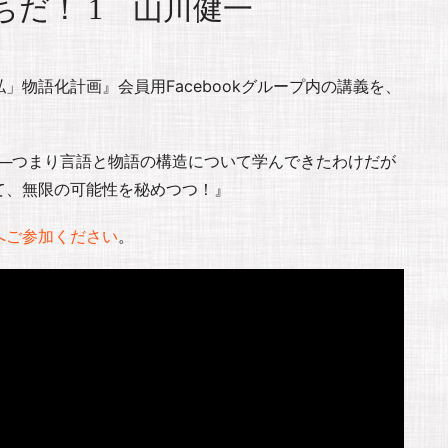
だ！ 1 山川健一
物語化計画』会員用Facebookグループ内の講義を、
──つまり言語と物語の構造について学んできたわけだが
て、無限の可能性を秘めつつ！』
へご参加ください
。