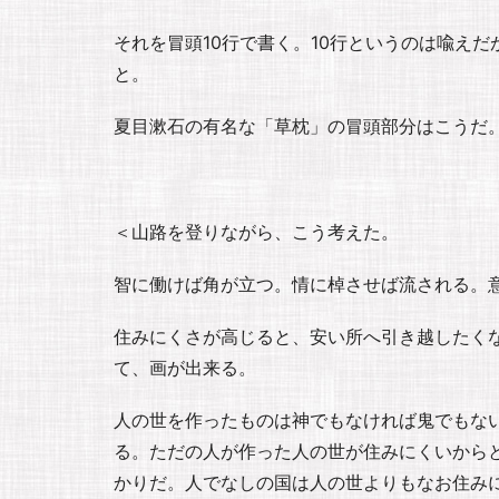
それを冒頭10行で書く。10行というのは喩え
と。
夏目漱石の有名な「草枕」の冒頭部分はこうだ
＜山路を登りながら、こう考えた。
智に働けば角が立つ。情に棹させば流される。
住みにくさが高じると、安い所へ引き越したく
て、画が出来る。
人の世を作ったものは神でもなければ鬼でもな
る。ただの人が作った人の世が住みにくいから
かりだ。人でなしの国は人の世よりもなお住み