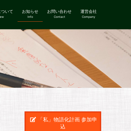
について
お知らせ
お問い合わせ
運営会社
iew
Info
Contact
Company
「私」物語化計画 参加申
込