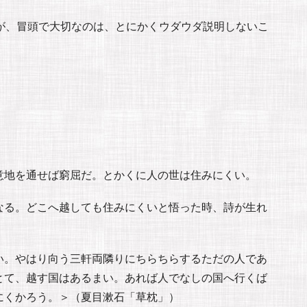
だが、冒頭で大切なのは、とにかくウダウダ説明しないこ
。
意地を通せば窮屈だ。とかくに人の世は住みにくい。
なる。どこへ越しても住みにくいと悟った時、詩が生れ
い。やはり向う三軒両隣りにちらちらするただの人であ
とて、越す国はあるまい。あれば人でなしの国へ行くば
にくかろう。＞（夏目漱石「草枕」）