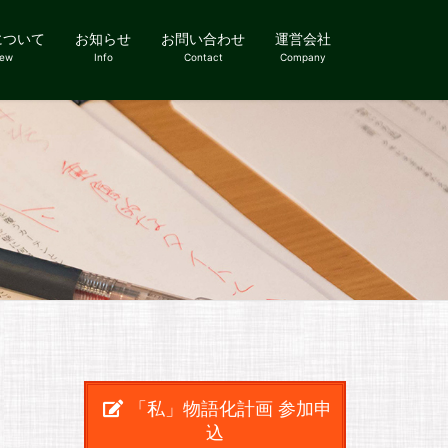
について
お知らせ
お問い合わせ
運営会社
iew
Info
Contact
Company
「私」物語化計画 参加申
込