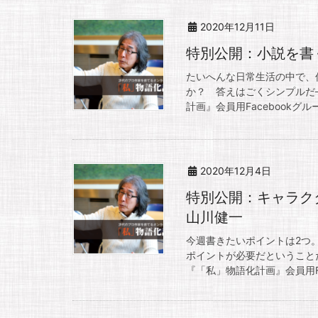
2020年12月11日
特別公開：小説を書
たいへんな日常生活の中で、
か？ 答えはごくシンプルだ
計画』会員用Facebookグルー
2020年12月4日
特別公開：キャラ
山川健一
今週書きたいポイントは2つ
ポイントが必要だということだ
『「私」物語化計画』会員用Fac