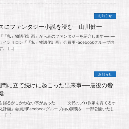
お知らせ
スにファンタジー小説を読む 山川健一
『「私」物語化計画』がらみのファンタジーを紹介します── —
インサロン『「私」物語化計画』会員用Facebookグループ内
。 […]
お知らせ
週間に立て続けに起こった出来事──最後の砦
健一
を揺るがしかねない事があった── — 次代のプロ作家を育てるオ
計画』会員用Facebookグループ内の講義を、一部公開いたし
 […]