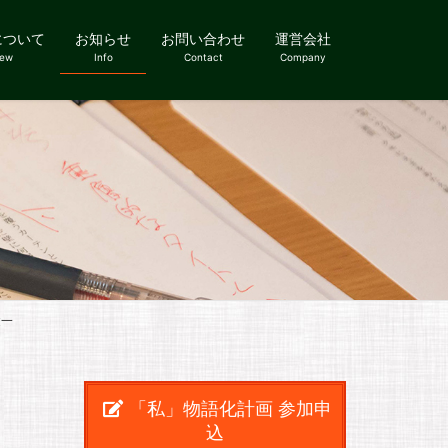
について
お知らせ
お問い合わせ
運営会社
iew
Info
Contact
Company
健一
「私」物語化計画 参加申
込