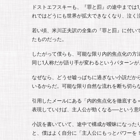
ドストエフスキーも、『罪と罰』の途中までは
れではどうにも世界が拡大できなくなり、泣く
若い頃、米川正夫訳の全集の『罪と罰』に付い
たものだった。
したがって僕らも、可能な限り内的焦点化の方
同じ1人称だが語り手が変わるというパターン
なぜなら、どうせ嘘っぱちに過ぎない小説だか
いるからだ。可能な限り自然な流れを断ち切ら
引用したメールにある「内的焦点化を徹底する
表現していけば、主人公が勁くなる──という意
小説を書いていて、途中で構成が曖昧になった
と、僕はよく自分に「主人公にもっとパワーを