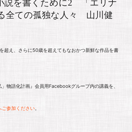
小説を書くために2 「エリナ
る全ての孤独な人々 山川健
壁を超え、さらに50歳を超えてもなおかつ新鮮な作品を書
物語化計画』会員用Facebookグループ内の講義を、
へご参加ください
。