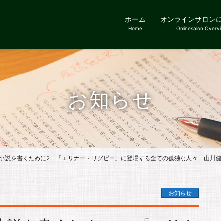
ホーム
オンラインサロン
Home
Onlinesalon Overv
お知らせ
小説を書くために2 「エリナー・リグビー」に登場する全ての孤独な人々 山川
お知らせ