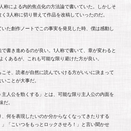
1人称による内的焦点化の方法論で書いていた。しかしそ
泣く3人称に切り替えて作品を改稿していったのだ。
ていた創作ノートでこの事実を発見した時、僕は感動し
法で書き進めるのが良い。1人称で書いて、章が変わると
がよくあるが、これも可能な限り避けた方が良い。
らこそ、読者が自然に読んでいける方がいいに決まって
ないことが大事だ。
＝主人公を勁くする」とは、可能な限り主人公の内面を
味だ。
り、何を表現したいのか分からなくなってきたりする
！」「こいつをもっとロックさせろ！」と言い聞かせ