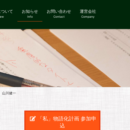
について
お知らせ
お問い合わせ
運営会社
iew
Info
Contact
Company
 山川健一
「私」物語化計画 参加申
込