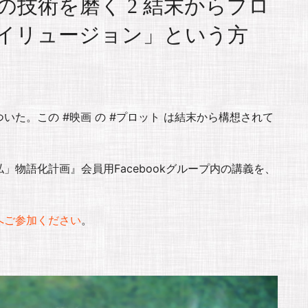
技術を磨く 2 結末からプロ
イリュージョン」という方
た。この #映画 の #プロット は結末から構想されて
物語化計画』会員用Facebookグループ内の講義を、
へご参加ください
。