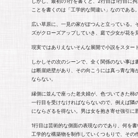
しかし、最初の1行を書くと、2行目は1行目に
ことを書くのは「工学的な間違い」なのである
広い草原に、一見の家がぽつんと立っている。
ズがクローズアップしていき、庭で少女が花を
現実ではありえないそんな展開で小説をスター
しかしその次のシーンで、全く関係のない事は
は断崖絶壁があり、その向こうには真っ青な海
ならない。
縁側に並んで座った老夫婦が、色づいてきた柿
一行目を受けなければならないので、例えば隣
にならざるを得ない。男は女を抱き寄せ強引に唇
1行目は芸術的な側面の表現なのであり、何を書
工学的な構築物を制作していくつもりで、その