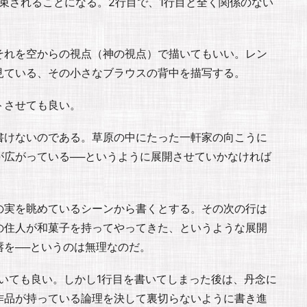
拘束されることになる。2行目で、1行目と全く関係のない
。
それを空からの視点（神の視点）で描いてもいい。レン
見ている、その小さなブラウスの背中を描写する。
トさせても良い。
書けないのである。草原の中にたった一軒家の向こうに
が広がっている──というように展開させていかなければ
の実を眺めているシーンから書くとする。その次の行は
の住人が和菓子を持ってやってきた、というような展開
を──というのは無理なのだ。
いても良い。しかし1行目を書いてしまった後は、丹念に
作品が持っている論理を決して裏切らないように書き進