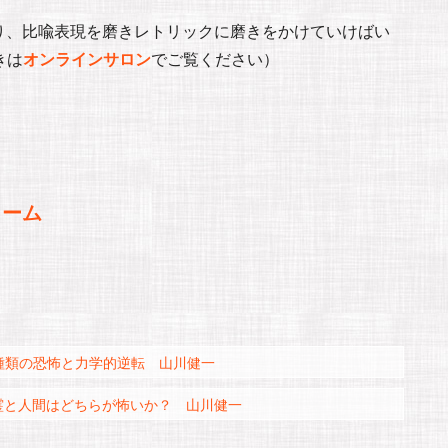
り、比喩表現を磨きレトリックに磨きをかけていけばい
きは
オンラインサロン
でご覧ください）
ォーム
種類の恐怖と力学的逆転 山川健一
霊と人間はどちらが怖いか？ 山川健一