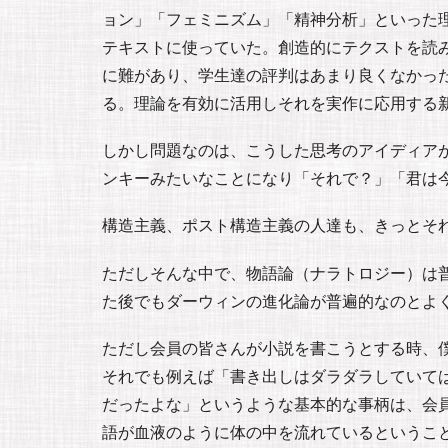
ョン」「フェミニズム」「精神分析」といった
テキストに使っていた。創造的にテクストを読
に難があり、学生達の評判はあまり良くなかっ
る。理論を有効に活用しそれを実作に応用する
しかし問題なのは、こうした思考のアイディア
ンキーみたいなことになり「それで？」「君は
構造主義、ポスト構造主義の人達も、きっとそ
ただしそんな中で、物語論（ナラトロジー）は普
た後でもダーウィンの進化論が普遍的なのとよ
ただし会員の皆さんが小説を書こうとする時、
それでも例えば「書き出しはダラダラしていて
だったよな」というような基本的な事柄は、会
語が血液のように体の中を流れているというこ