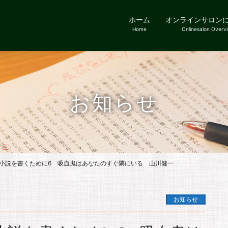
ホーム
オンラインサロン
Home
Onlinesalon Overv
お知らせ
小説を書くために6 吸血鬼はあなたのすぐ隣にいる 山川健一
お知らせ