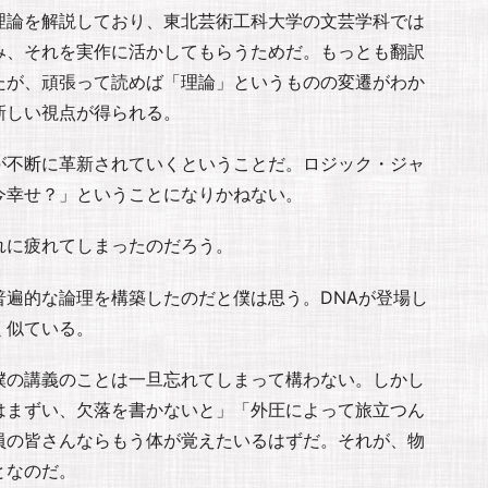
理論を解説しており、東北芸術工科大学の文芸学科では
み、それを実作に活かしてもらうためだ。もっとも翻訳
たが、頑張って読めば「理論」というものの変遷がわか
新しい視点が得られる。
が不断に革新されていくということだ。ロジック・ジャ
今幸せ？」ということになりかねない。
れに疲れてしまったのだろう。
遍的な論理を構築したのだと僕は思う。DNAが登場し
く似ている。
僕の講義のことは一旦忘れてしまって構わない。しかし
はまずい、欠落を書かないと」「外圧によって旅立つん
員の皆さんならもう体が覚えたいるはずだ。それが、物
となのだ。