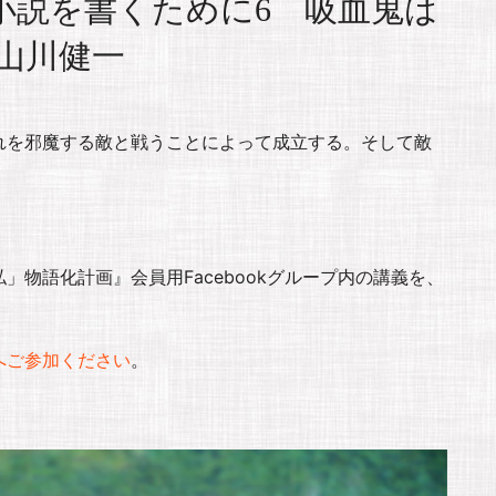
小説を書くために6 吸血鬼は
山川健一
れを邪魔する敵と戦うことによって成立する。そして敵
物語化計画』会員用Facebookグループ内の講義を、
へご参加ください
。