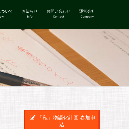
について
お知らせ
お問い合わせ
運営会社
iew
Info
Contact
Company
「私」物語化計画 参加申
込